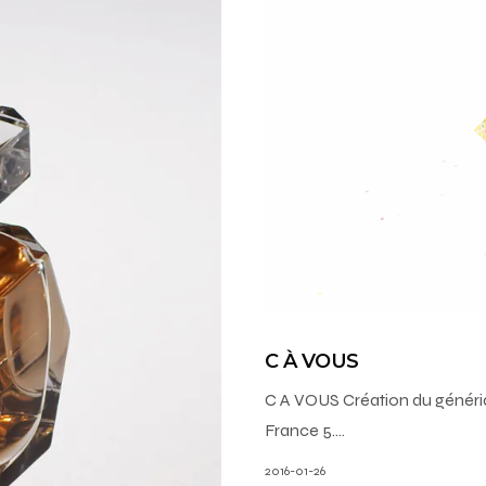
C À VOUS
C A VOUS Création du généri
France 5.…
2016-01-26