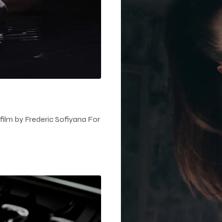
lm by Frederic Sofiyana For